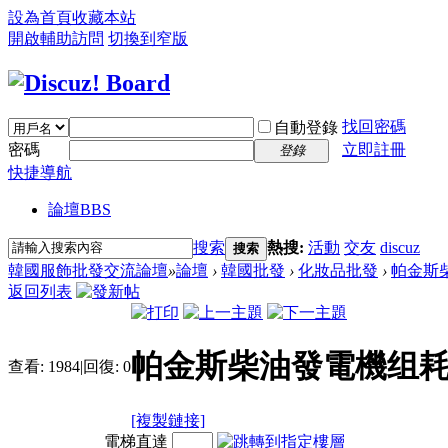
設為首頁
收藏本站
開啟輔助訪問
切換到窄版
找回密碼
自動登錄
密碼
立即註冊
登錄
快捷導航
論壇
BBS
搜索
熱搜:
活動
交友
discuz
搜索
韓國服飾批發交流論壇
»
論壇
›
韓國批發
›
化妝品批發
›
帕金斯
返回列表
帕金斯柴油發電機组
查看:
1984
|
回復:
0
[複製鏈接]
電梯直達