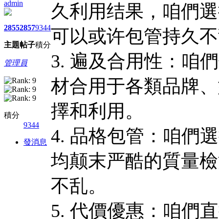
admin
久利用结果，咱們選
2855
2857
9344
可以或许包管持久不
主題
帖子
積分
3. 遍及合用性：
管理員
材合用于各類品牌、
擇和利用。
積分
9344
4. 品格包管：咱
發消息
均颠末严酷的質量檢
不乱。
5. 代價優惠：咱