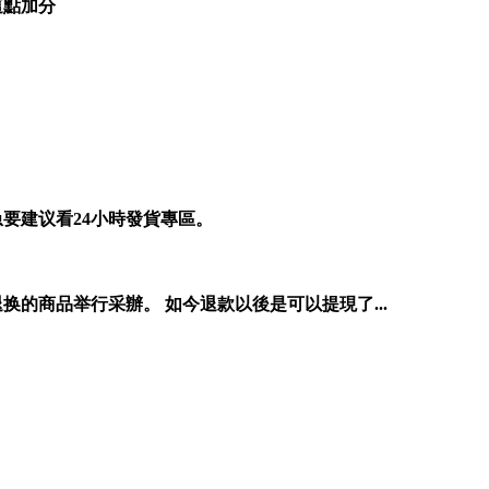
這點加分
要建议看24小時發貨專區。
的商品举行采辦。 如今退款以後是可以提現了...