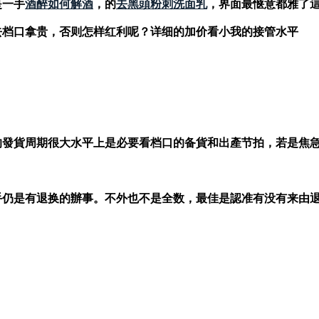
是一手
酒醉如何解酒
，的
去黑頭粉刺洗面乳
，界面最惬意都雅了
去档口拿贵，否则怎样红利呢？详细的加价看小我的接管水平
發貨周期很大水平上是必要看档口的备貨和出產节拍，若是焦急
仍是有退换的辦事。不外也不是全数，最佳是認准有没有来由退换