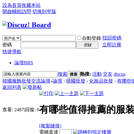
設為首頁
收藏本站
開啟輔助訪問
切換到窄版
找回密碼
自動登錄
密碼
立即註冊
登錄
快捷導航
論壇
BBS
搜索
熱搜:
活動
交友
discuz
搜索
韓國服飾批發交流論壇
»
論壇
›
韓國批發
›
化妝品批發
›
有哪些
返回列表
有哪些值得推薦的服装
查看:
2487
|
回復:
0
[複製鏈接]
電梯直達