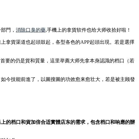
一部門，
消除口臭的藥
,手機上的拿貨软件也给大师收拾好啦！
上拿貨渠道也起頭鼓起，各型各色的APP起頭出現。若是選擇
最首要的仍是貨和質量，這里举薦大师先拿本身認識的档口（若
。如今技能前進了，以圖搜圖的功效愈来愈壮大，若是被主顾發
果上的档口和貨加倍合适實體店东的需求，包含档口和响應的辦