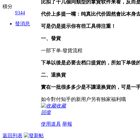
比拟了十几個同類型的拿貨软件来看，反而
積分
9344
代价上多提一嘴：纯真比代价固然會比本身
發消息
可是仍是提示你有些工具得注重！
一、發貨
一部下单-發貨流程
下单以後是必要去档口提貨的，所如下单後的
二、退换貨
實在一批很多多少是不讓退换貨的，可是一手
如今對付知乎的新用户另有独家福利哦
收藏
回復
使用道具
舉報
返回列表