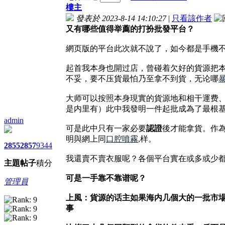
樓主
發表於 2023-8-14 14:10:27
|
只看該作者
又有哪些值得举薦的打扮批發平台？
網页版的平台此次就不說了，如今都是手機
起首我本身也開过店，曾碰着欠好的貨源把本
不妥，要不压貨最怕乃至拿不到貨，无论哪
大师可以按照本身現實的貨源地和相干運费、
是内里有）此中我發明一件起批成為了最根
admin
可是此中只有一家必要
認證
後才能拿貨。作
明與網上同
口腔噴霧
,样。
2855
2857
9344
我還賣不賣衣服呢？各個平台實在或多或少
主題
帖子
積分
可是一手靠不靠谱呢？
管理員
上風：貨源的话主如果海内几個大的一批市
事