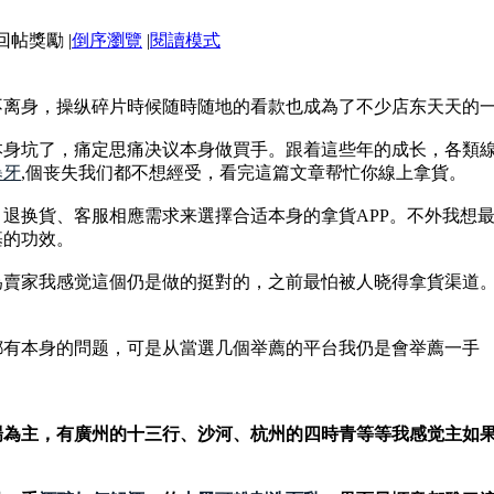
|
倒序瀏覽
|
閱讀模式
不离身，操纵碎片時候随時随地的看款也成為了不少店东天天的
身坑了，痛定思痛决议本身做買手。跟着這些年的成长，各類線
暴牙
,個丧失我们都不想經受，看完這篇文章帮忙你線上拿貨。
退换貨、客服相應需求来選擇合适本身的拿貨APP。不外我想
基的功效。
為賣家我感觉這個仍是做的挺對的，之前最怕被人晓得拿貨渠道
都有本身的問题，可是从當選几個举薦的平台我仍是會举薦一手
場為主，有廣州的十三行、沙河、杭州的四時青等等我感觉主如