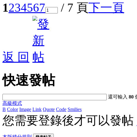
1
2
3
4
5
6
7
/ 7 頁
下一頁
返 回
快速發帖
還可輸入
80
高級模式
B
Color
Image
Link
Quote
Code
Smilies
您需要登錄後才可以發帖
本版積分規則