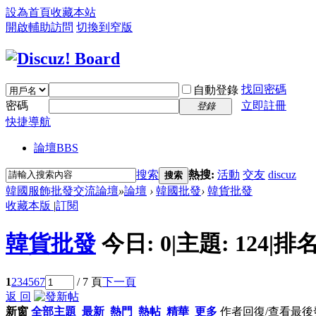
設為首頁
收藏本站
開啟輔助訪問
切換到窄版
找回密碼
自動登錄
密碼
立即註冊
登錄
快捷導航
論壇
BBS
搜索
熱搜:
活動
交友
discuz
搜索
韓國服飾批發交流論壇
»
論壇
›
韓國批發
›
韓貨批發
收藏本版
|
訂閱
韓貨批發
今日:
0
|
主題:
124
|
排名
1
2
3
4
5
6
7
/ 7 頁
下一頁
返 回
新窗
全部主題
最新
熱門
熱帖
精華
更多
作者
回復/查看
最後