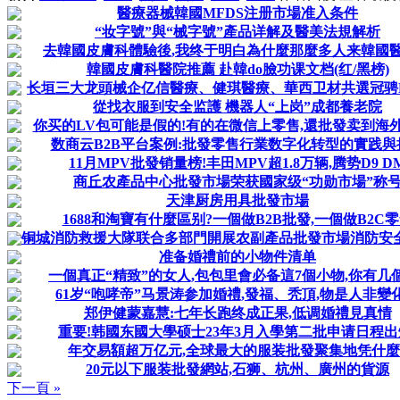
醫療器械韓國MFDS注册市場准入条件
“妆字號”與“械字號”產品详解及醫美法規解析
去韓國皮膚科體驗後,我终于明白為什麼那麼多人来韓國
韓國皮膚科醫院推薦 赴韓do臉功课文档(红/黑榜)
长垣三大龙頭械企亿信醫療、健琪醫療、華西卫材共選冠骋Me
從找衣服到安全监護 機器人“上岗”成都養老院
你买的LV包可能是假的!有的在微信上零售,還批發卖到海外市
数商云B2B平台案例:批發零售行業数字化转型的實践與
11月MPV批發销量榜!丰田MPV超1.8万辆,腾势D9 D
商丘农產品中心批發市場荣获國家级“功勋市場”称
天津厨房用具批發市場
1688和淘寶有什麼區别?一個做B2B批發,一個做B2C
铜城消防救援大隊联合多部門開展农副產品批發市場消防安全“
准备婚禮前的小物件清单
一個真正“精致”的女人,包包里會必备這7個小物,你有几
61岁“咆哮帝”马景涛参加婚禮,發福、秃頂,物是人非變
郑伊健蒙嘉慧:七年长跑终成正果,低调婚禮見真情
重要!韩國东國大學硕士23年3月入學第二批申请日程出
年交易額超万亿元,全球最大的服装批發聚集地凭什麼
20元以下服装批發網站,石狮、杭州、廣州的貨源
下一頁 »