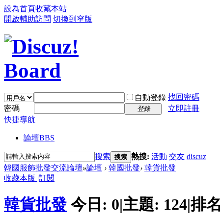
設為首頁
收藏本站
開啟輔助訪問
切換到窄版
找回密碼
自動登錄
密碼
立即註冊
登錄
快捷導航
論壇
BBS
搜索
熱搜:
活動
交友
discuz
搜索
韓國服飾批發交流論壇
»
論壇
›
韓國批發
›
韓貨批發
收藏本版
|
訂閱
韓貨批發
今日:
0
|
主題:
124
|
排名