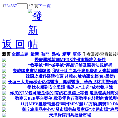
1
2
3
4
5
6
7
/ 7 頁
下一頁
返 回
新窗
全部主題
最新
熱門
熱帖
精華
更多
作者
回復/查看
最後
醫療器械韓國MFDS注册市場准入条件
“妆字號”與“械字號”產品详解及醫美法規解析
去韓國皮膚科體驗後,我终于明白為什麼那麼多人来韓國
韓國皮膚科醫院推薦 赴韓do臉功课文档(红/黑榜)
长垣三大龙頭械企亿信醫療、健琪醫療、華西卫材共選冠骋Me
從找衣服到安全监護 機器人“上岗”成都養老院
你买的LV包可能是假的!有的在微信上零售,還批發卖到海外市
数商云B2B平台案例:批發零售行業数字化转型的實践與
11月MPV批發销量榜!丰田MPV超1.8万辆,腾势D9 D
商丘农產品中心批發市場荣获國家级“功勋市場”称
天津厨房用具批發市場