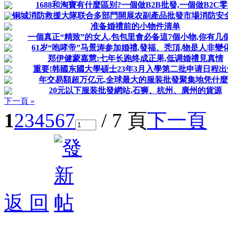
1688和淘寶有什麼區别?一個做B2B批發,一個做B2C
铜城消防救援大隊联合多部門開展农副產品批發市場消防安全“
准备婚禮前的小物件清单
一個真正“精致”的女人,包包里會必备這7個小物,你有几
61岁“咆哮帝”马景涛参加婚禮,發福、秃頂,物是人非變
郑伊健蒙嘉慧:七年长跑终成正果,低调婚禮見真情
重要!韩國东國大學硕士23年3月入學第二批申请日程出
年交易額超万亿元,全球最大的服装批發聚集地凭什麼
20元以下服装批發網站,石狮、杭州、廣州的貨源
下一頁 »
1
2
3
4
5
6
7
/ 7 頁
下一頁
返 回