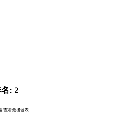
名:
2
復/查看
最後發表