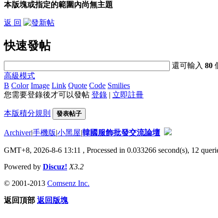
本版塊或指定的範圍內尚無主題
返 回
快速發帖
還可輸入
80
高級模式
B
Color
Image
Link
Quote
Code
Smilies
您需要登錄後才可以發帖
登錄
|
立即註冊
本版積分規則
發表帖子
Archiver
|
手機版
|
小黑屋
|
韓國服飾批發交流論壇
GMT+8, 2026-8-6 13:11
, Processed in 0.033266 second(s), 12 querie
Powered by
Discuz!
X3.2
© 2001-2013
Comsenz Inc.
返回頂部
返回版塊