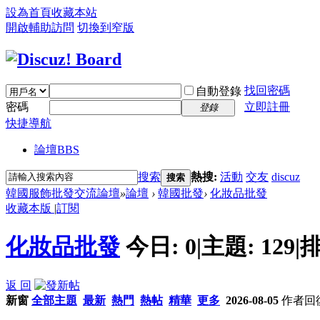
設為首頁
收藏本站
開啟輔助訪問
切換到窄版
找回密碼
自動登錄
密碼
立即註冊
登錄
快捷導航
論壇
BBS
搜索
熱搜:
活動
交友
discuz
搜索
韓國服飾批發交流論壇
»
論壇
›
韓國批發
›
化妝品批發
收藏本版
|
訂閱
化妝品批發
今日:
0
|
主題:
129
|
排
返 回
新窗
全部主題
最新
熱門
熱帖
精華
更多
2026-08-05
作者
回